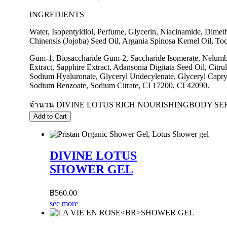
INGREDIENTS
Water, Isopentyldiol, Perfume, Glycerin, Niacinamide, Dime
Chinensis (Jojoba) Seed Oil, Argania Spinosa Kernel Oil, To
Gum-1, Biosaccharide Gum-2, Saccharide Isomerate, Nelumbo N
Extract, Sapphire Extract, Adansonia Digitata Seed Oil, Citr
Sodium Hyaluronate, Glyceryl Undecylenate, Glyceryl Capryla
Sodium Benzoate, Sodium Citrate, CI 17200, CI 42090.
จำนวน DIVINE LOTUS RICH NOURISHINGBODY SER
Add to Cart
DIVINE LOTUS
SHOWER GEL
฿
560.00
see more