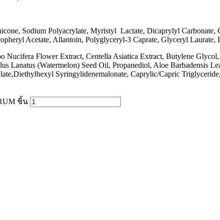
thicone, Sodium Polyacrylate, Myristyl Lactate, Dicaprylyl Carbonat
copheryl Acetate, Allantoin, Polyglyceryl-3 Caprate, Glyceryl Laurat
ucifera Flower Extract, Centella Asiatica Extract, Butylene Glycol,
ullus Lanatus (Watermelon) Seed Oil, Propanediol, Aloe Barbadensis Leaf
te,Diethylhexyl Syringylidenemalonate, Caprylic/Capric Triglyceride,
UM ชิ้น