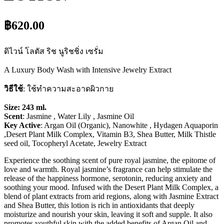
฿620.00
ดิไวน์ โลตัส ริช นูริชชิ่ง เซรั่ม
A Luxury Body Wash with Intensive Jewelry Extract
วิธีใช้
: ใช้ทำความสะอาดผิวกาย
Size: 243 ml.
Scent
: Jasmine , Water Lily , Jasmine Oil
Key Active
: Argan Oil (Organic), Nanowhite , Hydagen Aquaporin
,Desert Plant Milk Complex, Vitamin B3, Shea Butter, Milk Thistle
seed oil, Tocopheryl Acetate, Jewelry Extract
Experience the soothing scent of pure royal jasmine, the epitome of
love and warmth. Royal jasmine’s fragrance can help stimulate the
release of the happiness hormone, serotonin, reducing anxiety and
soothing your mood. Infused with the Desert Plant Milk Complex, a
blend of plant extracts from arid regions, along with Jasmine Extract
and Shea Butter, this lotion is rich in antioxidants that deeply
moisturize and nourish your skin, leaving it soft and supple. It also
promotes youthful skin with the added benefits of Argan Oil and