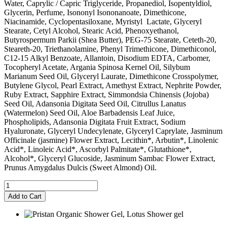
Water, Caprylic / Capric Triglyceride, Propanediol, Isopentyldiol,
Glycerin, Perfume, Isononyl Isononanoate, Dimethicone,
Niacinamide, Cyclopentasiloxane, Myristyl Lactate, Glyceryl
Stearate, Cetyl Alcohol, Stearic Acid, Phenoxyethanol,
Butyrospermum Parkii (Shea Butter), PEG-75 Stearate, Ceteth-20,
Steareth-20, Triethanolamine, Phenyl Trimethicone, Dimethiconol,
C12-15 Alkyl Benzoate, Allantoin, Disodium EDTA, Carbomer,
Tocopheryl Acetate, Argania Spinosa Kernel Oil, Silybum
Marianum Seed Oil, Glyceryl Laurate, Dimethicone Crosspolymer,
Butylene Glycol, Pearl Extract, Amethyst Extract, Nephrite Powder,
Ruby Extract, Sapphire Extract, Simmondsia Chinensis (Jojoba)
Seed Oil, Adansonia Digitata Seed Oil, Citrullus Lanatus
(Watermelon) Seed Oil, Aloe Barbadensis Leaf Juice,
Phospholipids, Adansonia Digitata Fruit Extract, Sodium
Hyaluronate, Glyceryl Undecylenate, Glyceryl Caprylate, Jasminum
Officinale (jasmine) Flower Extract, Lecithin*, Arbutin*, Linolenic
Acid*, Linoleic Acid*, Ascorbyl Palmitate*, Glutathione*,
Alcohol*, Glyceryl Glucoside, Jasminum Sambac Flower Extract,
Prunus Amygdalus Dulcis (Sweet Almond) Oil.
จำนวน
ROYAL
Add to Cart
JASMINEBODY
LOTION
ชิ้น