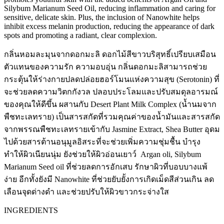
Silybum Marianum Seed Oil, reducing inflammation and caring for
sensitive, delicate skin. Plus, the inclusion of Nanowhite helps
inhibit excess melanin production, reducing the appearance of dark
spots and promoting a radiant, clear complexion.
กลิ่นหอมละมุนจากดอกมะลิ ดอกไม้สีขาวบริสุทธิ์เปรียบเสมือน
ตัวแทนของความรัก ความอบอุ่น กลิ่นดอกมะลิสามารถช่วย
กระตุ้นให้ร่างกายปลดปล่อยฮอร์โมนแห่งความสุข (Serotonin) ที่
จะช่วยลดความวิตกกังวล ปลอบประโลมและปรับสมดุลอารมณ์
ของคุณให้ดีขึ้น ผสานกับ Desert Plant Milk Complex (น้ำนมจาก
พืชทะเลทราย) เป็นสารสกัดที่รวมคุณค่าของน้ำมันและสารสกัด
จากพรรณพืชทะเลทรายเข้ากับ Jasmine Extract, Shea Butter อุดม
ไปด้วยสารต้านอนุมูลอิสระที่จะช่วยเพิ่มความชุ่มชื้น บำรุง
ทำให้ผิวเนียนนุ่ม ยังช่วยให้ผิวอ่อนเยาว์ Argan oli, Silybum
Marianum Seed oil ที่ช่วยลดการอักเสบ รักษาผิวที่บอบบางแพ้
ง่าย อีกทั้งยังมี Nanowhite ที่ช่วยยับยั้งการเกิดเม็ดสีส่วนเกิน ลด
เลือนจุดด่างดำ และช่วยปรับให้ผิวขาวกระจ่างใส
INGREDIENTS