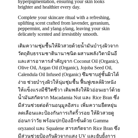
hyperpigmentation, ensuring your skin looks
brighter and healthier every day.
Complete your skincare ritual with a refreshing,
uplifting scent crafted from lavender, geranium,
peppermint, and ylang-ylang, leaving your skin
delicately scented and irresistibly smooth.
เติมความชุ่มชื้นให้ผิวสวยด้วยน้ำมันบำรุงผิวจาก
วัตถุดิบธรรมชาตินานาชนิด ผสานพลังวิตามินอี
และสารอาหารสำคัญจาก Coconut Oil (Organic),
Olive Oil, Argan Oil (Organic), Jojoba Seed Oil,
Calendula Oil Infused (Organic) ซึมซาบสู่ชั้นผิวได้
ง่าย ช่วยบำรุงผิวให้นุ่มชุ่มชื้น ฟื้นฟูเซลล์ผิวหนัง
ให้แข็งแรงมีชีวิตชีวา เติมพลังให้ผิวอ่อนเยาว์ด้วย
น้ำมันสกัดจาก Macadamia Nut และ Rice Bran ซึ่ง
มีส่วนช่วยต่อต้านอนุมูลอิสระ เพิ่มความยืดหยุ่น
ลดเลือนและป้องกันการเกิดริ้วรอย ให้ผิวสวยดู
อ่อนกว่าวัย พร้อมปกป้องอีกขั้นด้วย Gamma
oryzanol และ Squalene สารสกัดจาก Rice Bran ซึ่ง
มีส่วนช่วยป้องกันผิวจากแสง UV และยับยั้งการ