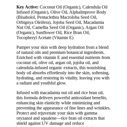
Key Active:
Coconut Oil (Organic), Calendula Oil
Infused (Organic), Olive Oil, AlphaImprove Body
(Bisabolol, Pentaclethra Macroloba Seed Oil,
Orbignya Oleifera), Jojoba Seed Oil, Macadamia
Nut Oil, Camellia Seed Oil (Organic), Argan Oil
(Organic), Sunflower Oil, Rice Bran Oil,
Tocopheryl Acetate (Vitamin E)
Pamper your skin with deep hydration from a blend
of natural oils and premium botanical ingredients.
Enriched with vitamin E and essential nutrients from
coconut oil, olive oil, argan oil, jojoba oil, and
calendula-infused organic extracts, this nourishing
body oil absorbs effortlessly into the skin, softening,
hydrating, and restoring its vitality, leaving you with
a radiant and youthful glow.
Infused with macadamia nut oil and rice bran oil,
this formula delivers powerful antioxidant benefits,
enhancing skin elasticity while minimizing and
preventing the appearance of fine lines and wrinkles.
Protect and rejuvenate your skin with gamma
oryzanol and squalene—rice bran oil extracts that
shield against UV damage and reduce